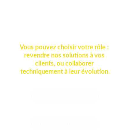
commercialisation et la mise en œuvre 
de solutions IA prêtes à l’emploi : 
agents 
vocaux
, 
chatbots full vocal
, 
dashboards 
intelligents
 et 
back-office partenaires
.
Vous pouvez choisir votre rôle : 
revendre nos solutions à vos 
clients, ou collaborer 
techniquement à leur évolution.
Partenaire Commercial
Partenaire Technique